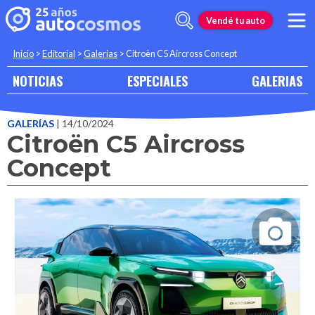
Vendé tu auto
Inicio
>
Editorial
>
Galerias
>
Citroën C5 Aircross Concept
NOTICIAS
ESPECIALES
GALERIAS
GALERÍAS
| 14/10/2024
Citroën C5 Aircross
Concept