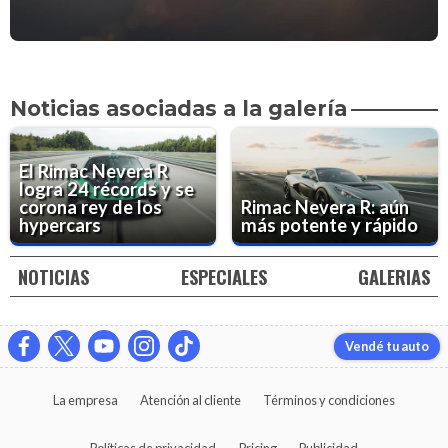
Noticias asociadas a la galería
El Rimac Nevera R
logra 24 récords y se
corona rey de los
Rimac Nevera R: aún
hypercars
más potente y rápido
NOTICIAS
ESPECIALES
GALERIAS
Vendé tu auto
La empresa
Atención al cliente
Términos y condiciones