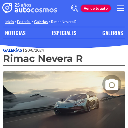
Vendé tu auto
Inicio
>
Editorial
>
Galerias
>
Rimac Nevera R
NOTICIAS
ESPECIALES
GALERIAS
GALERÍAS
| 20/8/2024
Rimac Nevera R