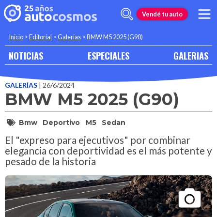
Vendé tu auto
Inicio
>
Editorial
>
Galerias
>
BMW M5 2025 (G90)
NOTICIAS
ESPECIALES
GALERIAS
GALERÍAS
| 26/6/2024
BMW M5 2025 (G90)
Bmw
Deportivo
M5
Sedan
El "expreso para ejecutivos" por combinar
elegancia con deportividad es el más potente y
pesado de la historia