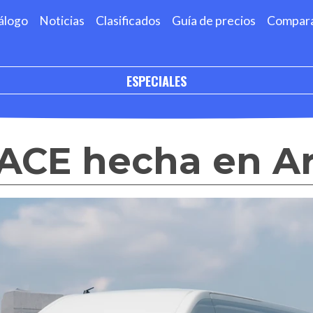
álogo
Noticias
Clasificados
Guía de precios
Compar
ESPECIALES
IACE hecha en A