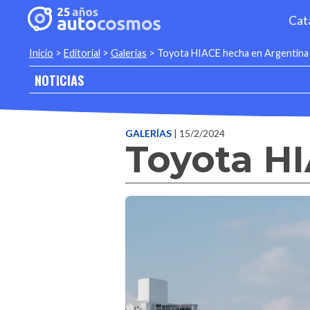
Cat
Inicio
>
Editorial
>
Galerias
>
Toyota HIACE hecha en Argentina
NOTICIAS
GALERÍAS
| 15/2/2024
Toyota H