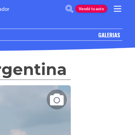
ador
Vendé tu auto
GALERIAS
rgentina