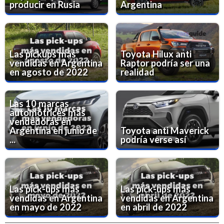
producir en Rusia
Argentina
Las pickups más
Toyota Hilux anti
vendidas en Argentina
Raptor podría ser una
en agosto de 2022
realidad
Las 10 marcas
automotrices más
vendedoras en
Argentina en junio de
Toyota anti Maverick
...
podría verse así
Las pick-ups más
Las pick-ups más
vendidas en Argentina
vendidas en Argentina
en mayo de 2022
en abril de 2022