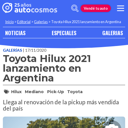
Vendé tu auto
Inicio
>
Editorial
>
Galerias
>
Toyota Hilux 2021 lanzamiento en Argentina
NOTICIAS
ESPECIALES
GALERIAS
GALERÍAS
| 17/11/2020
Toyota Hilux 2021
lanzamiento en
Argentina
Hilux
Mediano
Pick-Up
Toyota
Llega al renovación de la pickup más vendida
del país