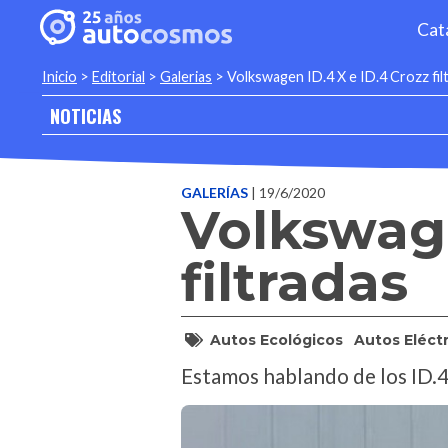
Cat
Inicio
>
Editorial
>
Galerias
>
Volkswagen ID.4 X e ID.4 Crozz fil
NOTICIAS
GALERÍAS
| 19/6/2020
Volkswage
filtradas
Autos Ecológicos
Autos Eléct
Estamos hablando de los ID.4