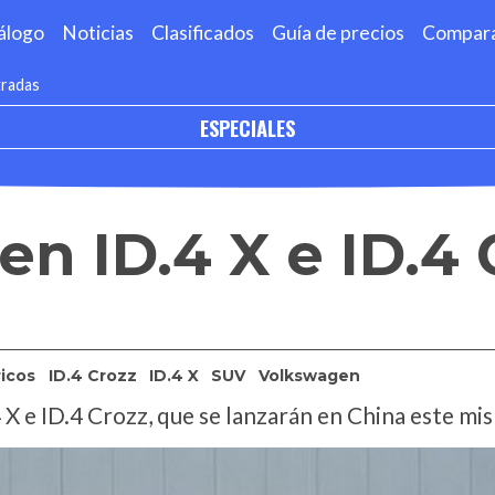
álogo
Noticias
Clasificados
Guía de precios
Compar
tradas
ESPECIALES
n ID.4 X e ID.4 
ricos
ID.4 Crozz
ID.4 X
SUV
Volkswagen
 X e ID.4 Crozz, que se lanzarán en China este mi