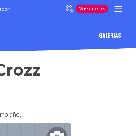
ador
Vendé tu auto
GALERIAS
Crozz
smo año.