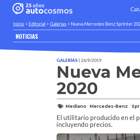
Cat
Inicio
>
Editorial
>
Galerias
>
Nueva Mercedes Benz Sprinter 20
NOTICIAS
GALERÍAS
| 26/9/2019
Nueva Me
2020
Mediano
Mercedes-Benz
Spr
El utilitario producido en el
incluyendo precios.