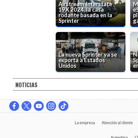
Airstream Interstate
M
19X 2024, la casa
e
rodante basada en la
p
Sprinter
ga
La nueva Sprinter ya se
N
exporta a Estados
S
Unidos
e
NOTICIAS
La empresa
Atención al cliente
Argentina
C