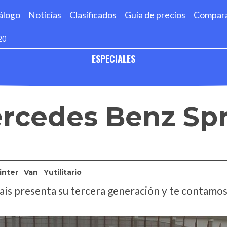
álogo
Noticias
Clasificados
Guía de precios
Compar
20
ESPECIALES
rcedes Benz Spr
inter
Van
Yutilitario
 país presenta su tercera generación y te contamos