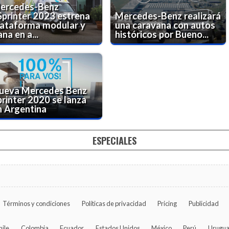
ercedes-Benz
Sprinter 2023 estrena
Mercedes-Benz realizará
lataforma modular y
una caravana con autos
na en a...
históricos por Bueno...
ueva Mercedes Benz
printer 2020 se lanza
n Argentina
ESPECIALES
Términos y condiciones
Políticas de privacidad
Pricing
Publicidad
hile
Colombia
Ecuador
Estados Unidos
México
Perú
Urugu